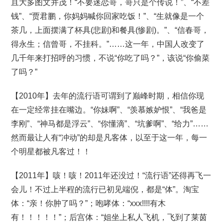
且大多图文并茂！“不要迷恋哥，哥只是个传说！”、“不差
钱”、“贾君鹏，你妈妈喊你回家吃饭！”、“生就像是一个
茶几，上面摆满了杯具(悲剧)和餐具(惨剧)。”、“信春哥，
得永生；信曾哥，不挂科。”……这一年，中国人改变了
几千年来打招呼的习惯，不说“你吃了吗？”，该说“你偷菜
了吗？”
【2010年】去年的流行语可谓到了巅峰时期，相信你现
在一定经常挂在嘴边。“你妹啊”、“羡慕嫉妒恨”、“我爸是
李刚”、“神马都是浮云”、“你懂滴”、“坑爹啊”、“给力”……
然而最让人有“冲动”的却是凡客体，以至于这一年，每一
个明星都被凡客过！！
【2011年】咳！咳！2011年还没过！“流行语”还得再飞一
会儿！不过上半程的流行已初见端倪，都是“体”。淘宝
体：“亲！你肿了吗？”；咆哮体：“xxx!!!!有木
有！！！！！”；后宫体：“姐坐上私人飞机，飞到了莱茵