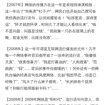
【2007年】网络的传播力在这一年是表现得淋漓精致，
这一年出了“华南虎”“钉子户”，网民们也开始自己撰写各
类经典的流行语句，以供炫耀签名！ “站得更高，尿得更
远”、“怀才就想怀孕，时间久了才能让人看得出来”、“钱
不是问题，问题是没钱”、“ 我就像一只趴在玻璃上的苍
蝇，前途光明，出路没有路”……
【2008年】这一年可谓是互联网流行爆发的元年！几乎
每一个网络事件背后都早就了一连串的流行语，“很傻很
天真”、“很黄很暴力”、“我是打酱油的”、“人肉搜索”、“范
跑跑”、“囧”……背后的事件你都懂的！！另外还有一些网
民自编的经典语句也风靡网络，比如“我想早恋，但是已
经晚了”、“鸟大了什么林子都有。”、“长的帅有个屁用
呀？到银行能用脸刷卡吗？”……
【2009年】2009年网络是“哥时代”，流行语句句雷人，而