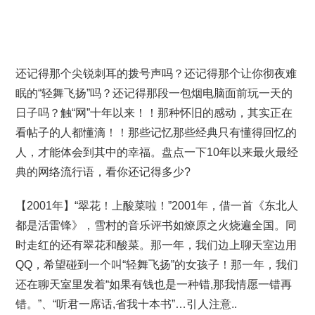
还记得那个尖锐刺耳的拨号声吗？还记得那个让你彻夜难
眠的“轻舞飞扬”吗？还记得那段一包烟电脑面前玩一天的
日子吗？触“网”十年以来！！那种怀旧的感动，其实正在
看帖子的人都懂滴！！那些记忆那些经典只有懂得回忆的
人，才能体会到其中的幸福。盘点一下10年以来最火最经
典的网络流行语，看你还记得多少?
【2001年】“翠花！上酸菜啦！”2001年，借一首《东北人
都是活雷锋》，雪村的音乐评书如燎原之火烧遍全国。同
时走红的还有翠花和酸菜。那一年，我们边上聊天室边用
QQ，希望碰到一个叫“轻舞飞扬”的女孩子！那一年，我们
还在聊天室里发着“如果有钱也是一种错,那我情愿一错再
错。”、“听君一席话,省我十本书”…引人注意..