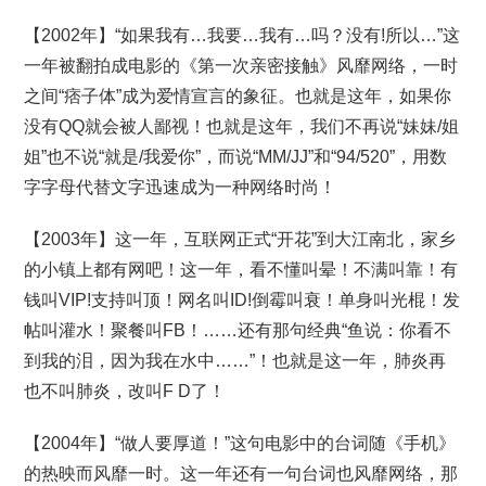
【2002年】“如果我有…我要…我有…吗？没有!所以…”这
一年被翻拍成电影的《第一次亲密接触》风靡网络，一时
之间“痞子体”成为爱情宣言的象征。也就是这年，如果你
没有QQ就会被人鄙视！也就是这年，我们不再说“妹妹/姐
姐”也不说“就是/我爱你”，而说“MM/JJ”和“94/520”，用数
字字母代替文字迅速成为一种网络时尚！
【2003年】这一年，互联网正式“开花”到大江南北，家乡
的小镇上都有网吧！这一年，看不懂叫晕！不满叫靠！有
钱叫VIP!支持叫顶！网名叫ID!倒霉叫衰！单身叫光棍！发
帖叫灌水！聚餐叫FB！……还有那句经典“鱼说：你看不
到我的泪，因为我在水中……”！也就是这一年，肺炎再
也不叫肺炎，改叫F D了！
【2004年】“做人要厚道！”这句电影中的台词随《手机》
的热映而风靡一时。这一年还有一句台词也风靡网络，那