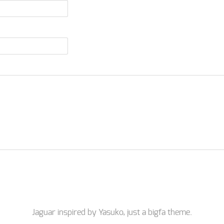
Jaguar inspired by
Yasuko
, just a
bigfa
theme.